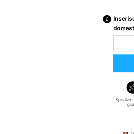
Inseris
domest
Spedizion
gio
Am