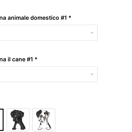
ona animale domestico #1
*
na il cane #1
*