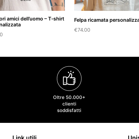
iori amici dell’uomo – T-shirt
Felpa ricamata personalizz
nalizzata
€
74.00
90
Oltre 50.000+
clienti
soddisfatti
Link utili
Unis