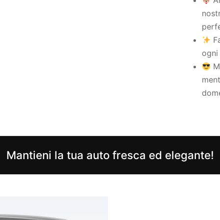
nost
perfe
Fa
ogni
Ma
mentr
dome
Mantieni la tua auto fresca ed elegante!