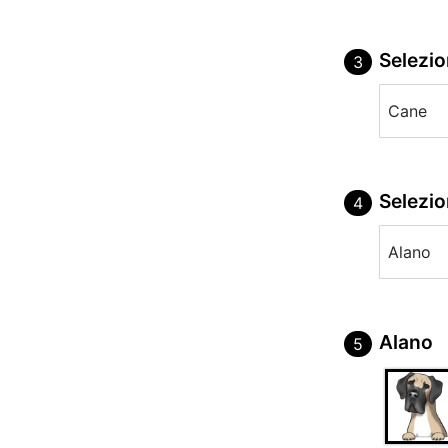
Selezi
Selezio
Alano