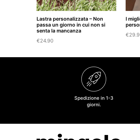
Lastra personalizzata – Non
I migl
passa un giorno in cui non si
perso
senta la mancanza
€
29.
€
24.90
Spedizione in 1-3
giorni.