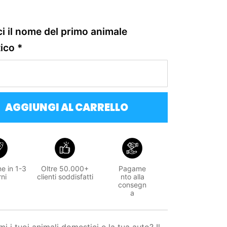
ci il nome del primo animale
ico
*
AGGIUNGI AL CARRELLO
e in 1-3
Oltre 50.000+
Pagame
rni
clienti soddisfatti
nto alla
consegn
a
i i tuoi animali domestici e la tua auto? Il