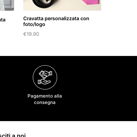
Cravatta personalizzata con
ata
foto/logo
€
19.90
Pagamento alla
consegna
citi a noi