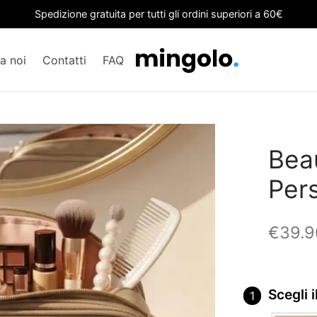
Spedizione gratuita per tutti gli ordini superiori a 60€
a noi
Contatti
FAQ
Bea
Per
€
39.9
Scegli 