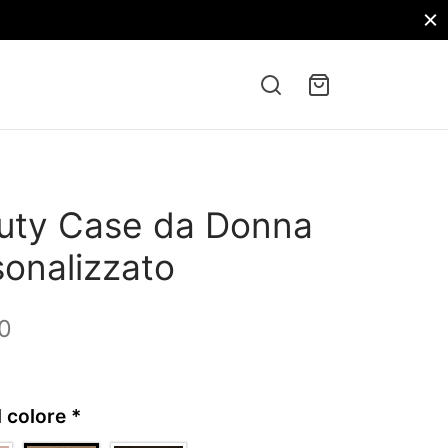
uty Case da Donna
sonalizzato
0
il colore
*