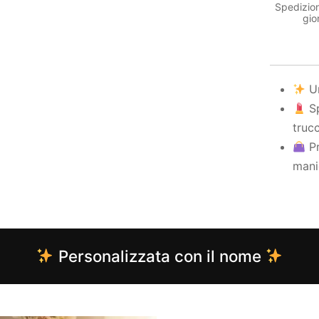
Spedizion
gio
Un
Sp
trucc
Pr
manig
Personalizzata con il nome