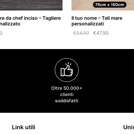
re da chef inciso – Tagliere
Il tuo nome – Teli mare
nalizzato
personalizzati
Il
Il
€
54.90
€
47.90
0
prezzo
prezzo
originale
attuale
era:
è:
€54.90.
€47.90.
Oltre 50.000+
clienti
soddisfatti
Link utili
Unis