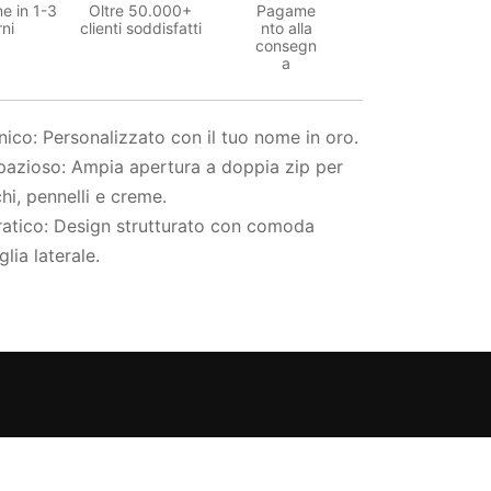
e in 1-3
Oltre 50.000+
Pagame
rni
clienti soddisfatti
nto alla
consegn
a
ico: Personalizzato con il tuo nome in oro.
azioso: Ampia apertura a doppia zip per
hi, pennelli e creme.
atico: Design strutturato con comoda
lia laterale.