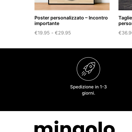
Poster personalizzato – Incontro
Taglie
importante
perso
Fascia
€
19.95
-
€
29.95
€
36.9
di
prezzo:
da
€19.95
a
€29.95
Spedizione in 1-3
giorni.