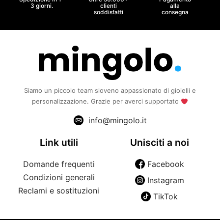
3 giorni.
clienti
alla
soddisfatti
consegna
Siamo un piccolo team sloveno appassionato di gioielli e
personalizzazione. Grazie per averci supportato
info@mingolo.it
Link utili
Unisciti a noi
Domande frequenti
Facebook
Condizioni generali
Instagram
Reclami e sostituzioni
TikTok